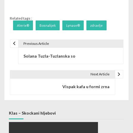
Related tags :
Alerix®
Bosnalijek
Lynase®
zdravlje
Previous Article
Post navigation
Solana Tuzla-Tuzlanska so
Next Article
Vispak kafa u formi zrna
Klas – Skockani hljebovi