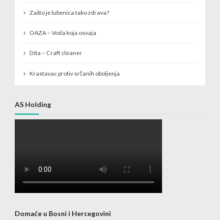
Zašto je lubenica tako zdrava?
OAZA – Voda koja osvaja
Dita – Craft cleaner
Krastavac protiv srčanih oboljenja
AS Holding
Domaće u Bosni i Hercegovini