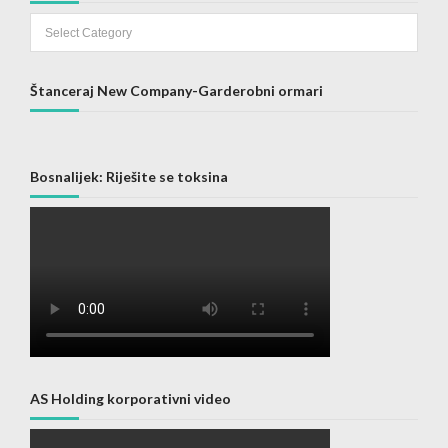
Categories
Štanceraj New Company-Garderobni ormari
Bosnalijek: Riješite se toksina
AS Holding korporativni video