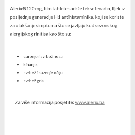
Alerix®120 mg, film tablete sadrže feksofenadin, lijek iz
posljednje generacije H1 antihistaminika, koji se koriste
za olakšanje simptoma što se javljaju kod sezonskog
alergijskog rinitisa kao što su:
curenje i svrbež nosa,
kihanje,
svrbež i suzenje očiju,
svrbež grla.
Za više informacija posjetite:
www.alerix.ba