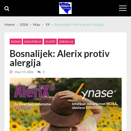
Skip to navigation
Skip to content
Home
2026
May
19
Bosnalijek: Alerix protiv alergija
BIZNIS
INDUSTRIJA
VIJESTI
ZDRAVLJE
Bosnalijek: Alerix protiv
alergija
May 19, 2026
0