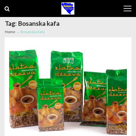
Skip to navigation
Skip to content
Tag: Bosanska kafa
Home
Bosanska kafa