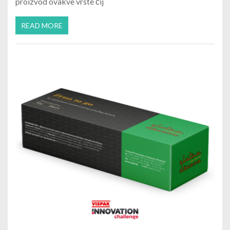
proizvod ovakve vrste čij
READ MORE