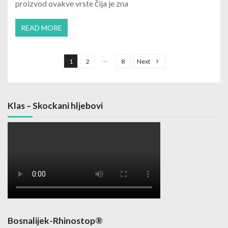
proizvod ovakve vrste čija je zna
READ MORE
Posts navigation
…
1
2
8
Next
Klas – Skockani hljebovi
Bosnalijek-Rhinostop®