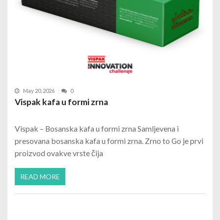
May 20, 2026
0
Vispak kafa u formi zrna
Vispak – Bosanska kafa u formi zrna Samljevena i
presovana bosanska kafa u formi zrna. Zrno to Go je prvi
proizvod ovakve vrste čija
READ MORE