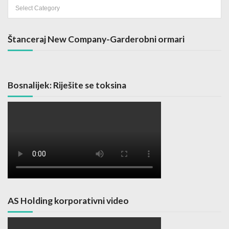
Categories
Štanceraj New Company-Garderobni ormari
Bosnalijek: Riješite se toksina
AS Holding korporativni video