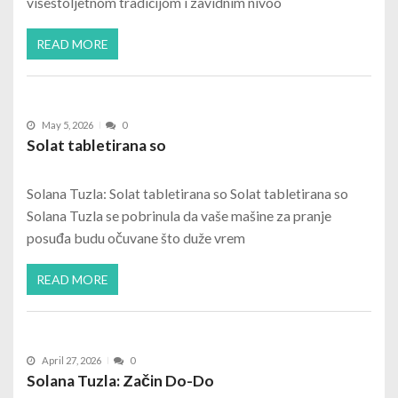
višestoljetnom tradicijom i zavidnim nivoo
READ MORE
May 5, 2026
0
Solat tabletirana so
Solana Tuzla: Solat tabletirana so Solat tabletirana so
Solana Tuzla se pobrinula da vaše mašine za pranje
posuđa budu očuvane što duže vrem
READ MORE
April 27, 2026
0
Solana Tuzla: Začin Do-Do