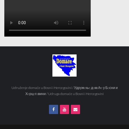
Udruženje domaće u Bosni i Hercegovini / Удружeњe дoмaћe у Бoсни и
Хeрцeгoвини / Udruga domaće u Bosni i Hercegovini