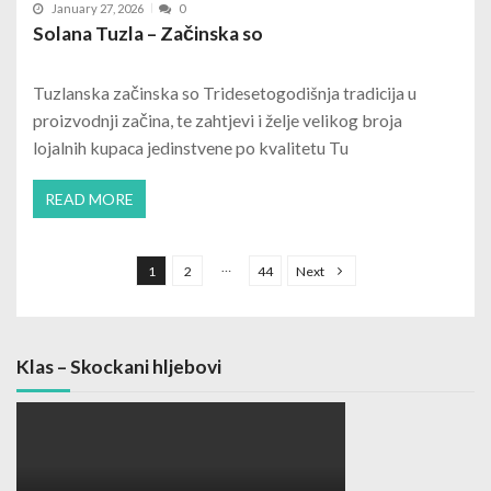
January 27, 2026
0
Solana Tuzla – Začinska so
Tuzlanska začinska so Tridesetogodišnja tradicija u
proizvodnji začina, te zahtjevi i želje velikog broja
lojalnih kupaca jedinstvene po kvalitetu Tu
READ MORE
Posts navigation
…
1
2
44
Next
Klas – Skockani hljebovi