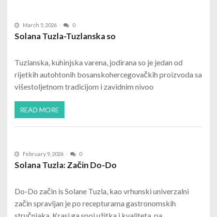
March 5, 2026
0
Solana Tuzla-Tuzlanska so
Tuzlanska, kuhinjska varena, jodirana so je jedan od
rijetkih autohtonih bosanskohercegovačkih proizvoda sa
višestoljetnom tradicijom i zavidnim nivoo
READ MORE
February 9, 2026
0
Solana Tuzla: Začin Do-Do
Do-Do začin is Solane Tuzla, kao vrhunski univerzalni
začin spravljan je po recepturama gastronomskih
stručnjaka. Krasi ga spoj užitka i kvaliteta, pa