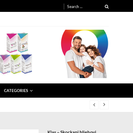
Search for:
CATEGORIES
Klas – Skockani hljebovi