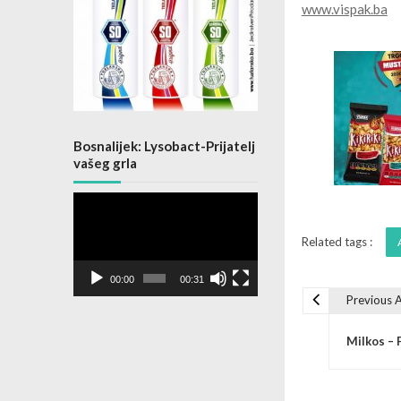
www.vispak.ba
Bosnalijek: Lysobact-Prijatelj
vašeg grla
Video
Player
Related tags :
00:00
00:31
Previous A
Post na
Milkos – 