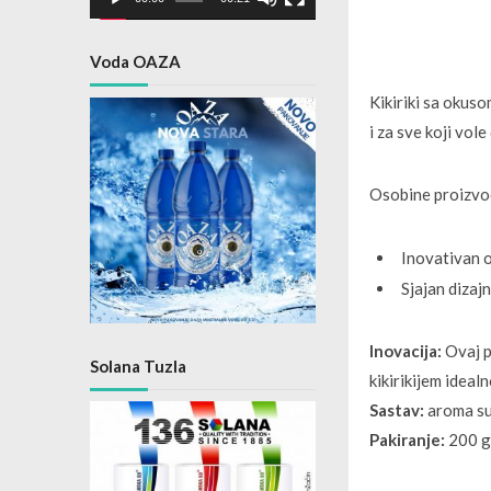
Voda OAZA
Kikiriki sa okuso
i za sve koji vole
Osobine proiz
vo
Inovativan 
Sjajan dizaj
Inovacija:
Ovaj p
Solana Tuzla
kikirikijem ideal
Sastav:
aroma suh
Pakiranje:
200 gr