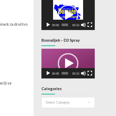
Video
Player
 Snack za društvo
00:00
00:10
Bosnalijek – D3 Spray
Video
Player
00:00
00:10
ciji sa
Categories
Categories