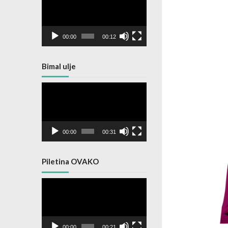
Player
00:00
00:12
Bimal ulje
Video
Player
00:00
00:31
Piletina OVAKO
Video
Player
00:00
00:21