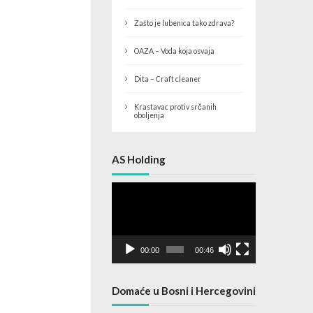
Zašto je lubenica tako zdrava?
OAZA – Voda koja osvaja
Dita – Craft cleaner
Krastavac protiv srčanih
oboljenja
AS Holding
Video
Player
00:00
00:46
Domaće u Bosni i Hercegovini