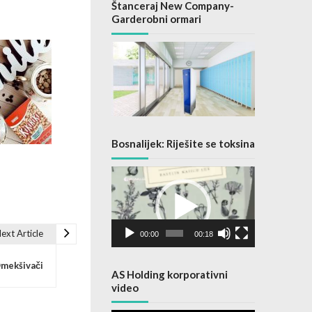
Štanceraj New Company-
Garderobni ormari
Bosnalijek: Riješite se toksina
Video
Player
ext Article
00:00
00:18
mekšivači
AS Holding korporativni
video