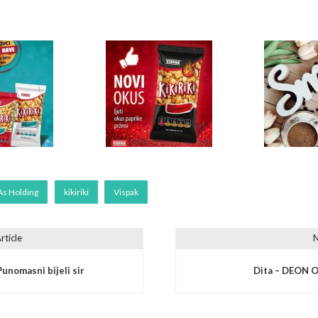
As Holding
kikiriki
Vispak
rticle
N
vigation
Punomasni bijeli sir
Dita – DEON O