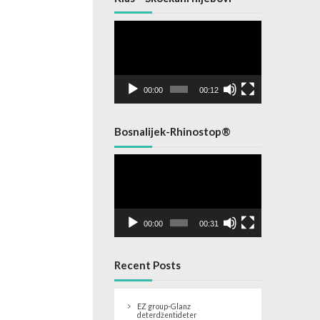
Video
Player
00:00
00:12
Bosnalijek-Rhinostop®
Video
Player
00:00
00:31
Recent Posts
EZ group-Glanz
deterdžentideter