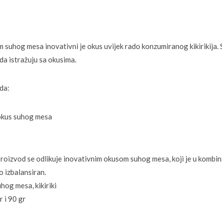
m suhog mesa inovativni je okus uvijek rado konzumiranog kikirikija.
 da istražuju sa okusima.
da:
okus suhog mesa
n
roizvod se odlikuje inovativnim okusom suhog mesa, koji je u kombina
no izbalansiran.
og mesa, kikiriki
 i 90 gr