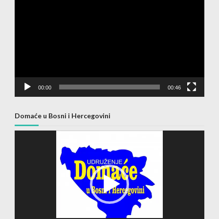
Player
00:00
00:46
Domaće u Bosni i Hercegovini
Video
Player