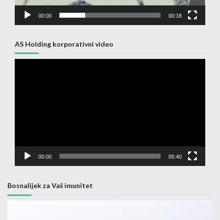
00:00
00:18
AS Holding korporativni video
Video
Player
00:00
05:40
Bosnalijek za Vaš imunitet
Video
Player