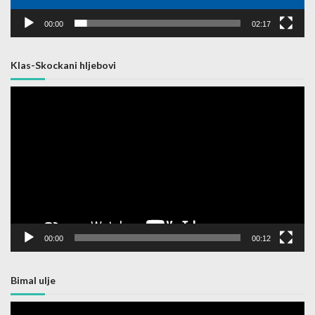
00:00
02:17
Klas-Skockani hljebovi
Video
Player
00:00
00:12
Bimal ulje
Video