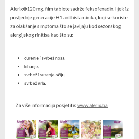
Alerix®120 mg, film tablete sadrže feksofenadin, lijek iz
posljednje generacije H1 antihistaminika, koji se koriste
za olakšanje simptoma što se javljaju kod sezonskog
alergijskog rinitisa kao što su:
curenje i svrbež nosa,
kihanje,
svrbež i suzenje očiju,
svrbež grla.
Za više informacija posjetite:
www.alerix.ba