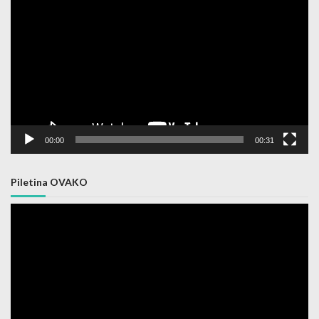
Player
00:00
00:31
Piletina OVAKO
Video
Player