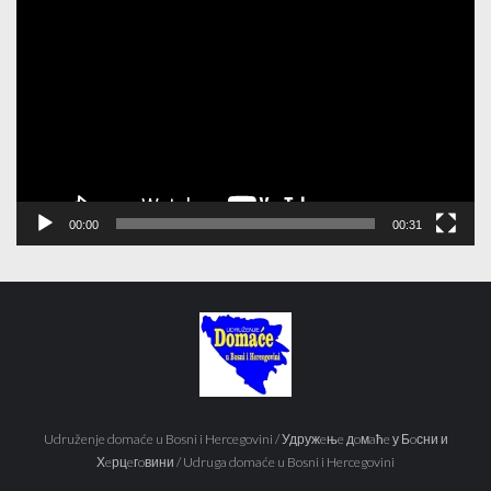
Player
00:00
00:31
Udruženje domaće u Bosni i Hercegovini / Удружeњe дoмaћe у Бoсни и
Хeрцeгoвини / Udruga domaće u Bosni i Hercegovini