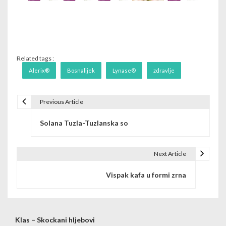
Related tags :
Alerix®
Bosnalijek
Lynase®
zdravlje
Previous Article
Post navigation
Solana Tuzla-Tuzlanska so
Next Article
Vispak kafa u formi zrna
Klas – Skockani hljebovi