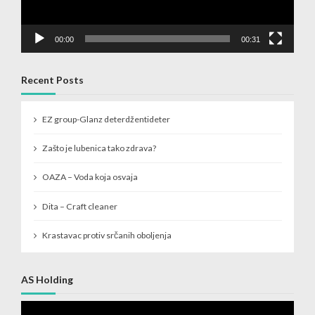
00:00
00:31
Recent Posts
EZ group-Glanz deterdžentideter
Zašto je lubenica tako zdrava?
OAZA – Voda koja osvaja
Dita – Craft cleaner
Krastavac protiv srčanih oboljenja
AS Holding
Video