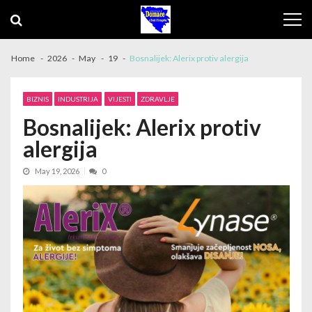
Skip to navigation
Skip to content
Home
2026
May
19
Bosnalijek: Alerix protiv alergija
BIZNIS
INDUSTRIJA
VIJESTI
ZDRAVLJE
Bosnalijek: Alerix protiv
alergija
May 19, 2026
0