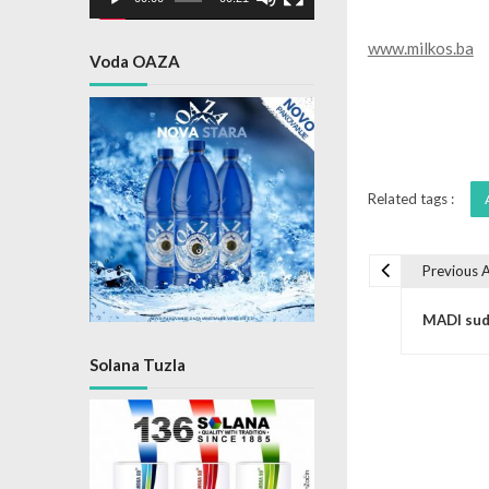
www.milkos.ba
Voda OAZA
Related tags :
Previous A
Post na
MADI sudž
Solana Tuzla