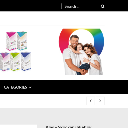
Search for:
CATEGORIES
Klas – Skockani hljebovi