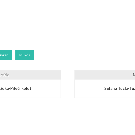
Ayran
Milkos
rticle
N
vigation
uka-Pileći kolut
Solana Tuzla-Tu