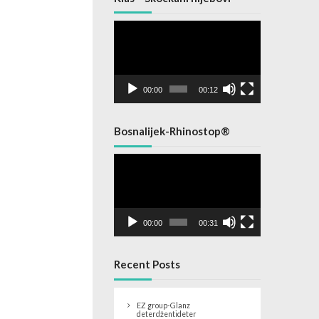
Video
Player
00:00
00:12
Bosnalijek-Rhinostop®
Video
Player
00:00
00:31
Recent Posts
EZ group-Glanz
deterdžentideter