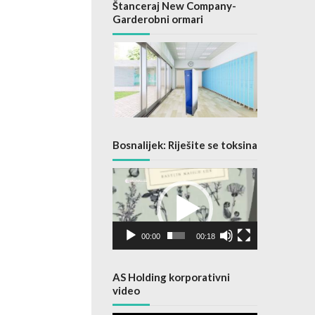
Štanceraj New Company-
Garderobni ormari
Bosnalijek: Riješite se toksina
Video
Player
00:00
00:18
AS Holding korporativni
video