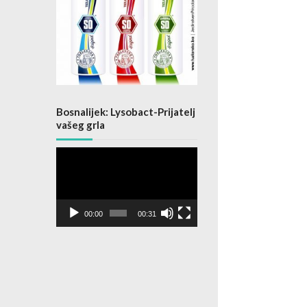
Bosnalijek: Lysobact-Prijatelj
vašeg grla
Video
Player
00:00
00:31