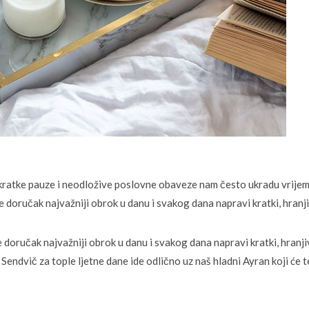
 kratke pauze i neodložive poslovne obaveze nam često ukradu vrijem
 doručak najvažniji obrok u danu i svakog dana napravi kratki, hranji
 doručak najvažniji obrok u danu i svakog dana napravi kratki, hranji
 Sendvič za tople ljetne dane ide odlično uz naš hladni Ayran koji će 