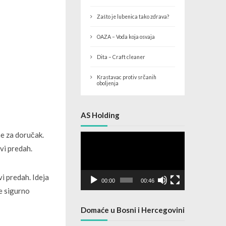
Zašto je lubenica tako zdrava?
OAZA – Voda koja osvaja
Dita – Craft cleaner
Krastavac protiv srčanih
oboljenja
AS Holding
e za doručak.
Video
Player
vi predah.
vi predah.
Ideja
00:00
00:46
te sigurno
Domaće u Bosni i Hercegovini