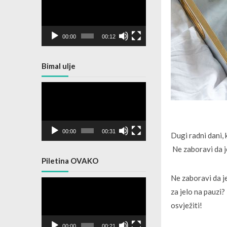
Player
00:00
00:12
Bimal ulje
Video
Player
00:00
00:31
Dugi radni dani,
Ne zaboravi da je
Piletina OVAKO
Ne zaboravi da je
Video
Player
za jelo na pauzi?
osvježiti!
00:00
00:21