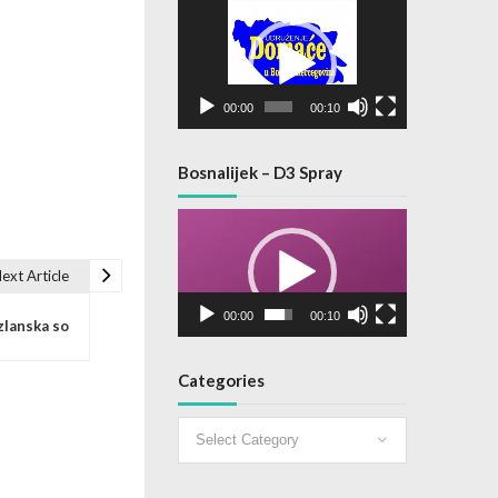
Video
Player
00:00
00:10
Bosnalijek – D3 Spray
Video
Player
ext Article
00:00
00:10
zlanska so
Categories
Categories