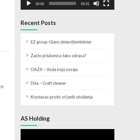
00:00
00:31
Recent Posts
EZ group-Glanz deterdžentideter
Zašto je lubenica tako zdrava?
OAZA – Voda koja osvaja
Dita – Craft cleaner
te
Krastavac protiv srčanih oboljenja
AS Holding
Video
Player