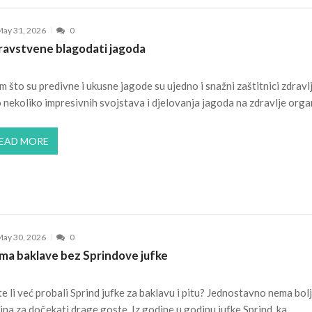
ay 31, 2026
0
ravstvene blagodati jagoda
m što su predivne i ukusne jagode su ujedno i snažni zaštitnici zdravlj
 nekoliko impresivnih svojstava i djelovanja jagoda na zdravlje orga
EAD MORE
ay 30, 2026
0
ma baklave bez Sprindove jufke
te li već probali Sprind jufke za baklavu i pitu? Jednostavno nema bol
ina za dočekati drage goste. Iz godine u godinu jufke Sprind, ka