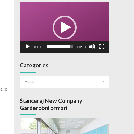
Video
Player
00:00
00:10
Categories
Categories
e je
Štanceraj New Company-
Garderobni ormari