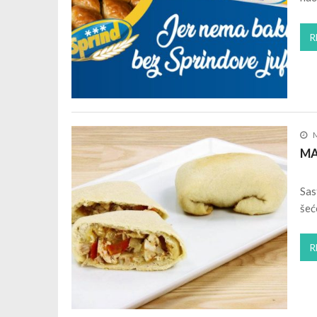
R
M
MAD
Sas
šeć
R