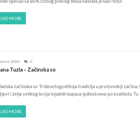
nde Special sa 80% čistog pilećeg mesa nastala je kao rezul
EAD MORE
une 6, 2026
0
ana Tuzla – Začinska so
lanska začinska so Tridesetogodišnja tradicija u proizvodnji začina, 
tjevi i želje velikog broja lojalnih kupaca jedinstvene po kvalitetu Tu
EAD MORE