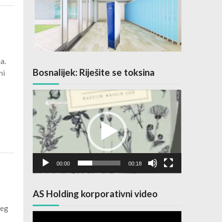
a.
Bosnalijek: Riješite se toksina
ni
Video
Player
00:00
00:18
AS Holding korporativni video
jeg
Video