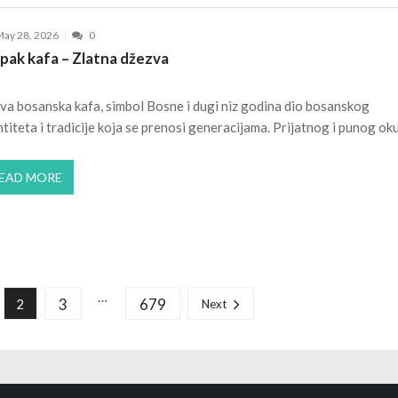
ay 28, 2026
0
spak kafa – Zlatna džezva
va bosanska kafa, simbol Bosne i dugi niz godina dio bosanskog
ntiteta i tradicije koja se prenosi generacijama. Prijatnog i punog ok
EAD MORE
…
3
679
2
Next