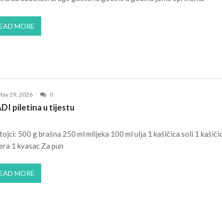
EAD MORE
ay 29, 2026
0
I piletina u tijestu
tojci: 500 g brašna 250 ml mlijeka 100 ml ulja 1 kašičica soli 1 kašiči
era 1 kvasac Za pun
EAD MORE