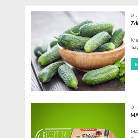
Krastavac protiv srčanih oboljenja
EZ group-Glanz deterdžentideter
J
Zašto je lubenica tako zdrava?
Zd
OAZA – Voda koja osvaja
JULY
Kra
mag
R
J
MA
MAD