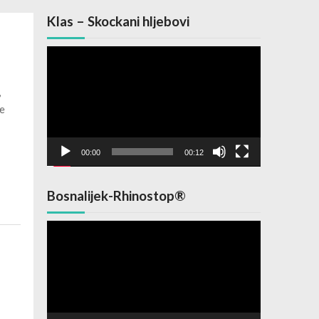
Klas – Skockani hljebovi
Video
Player
,
že
00:00
00:12
Bosnalijek-Rhinostop®
Video
Player