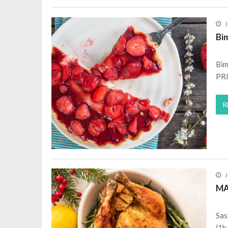
J
Bim
Bim
PRI
R
J
MA
Sas
(1h