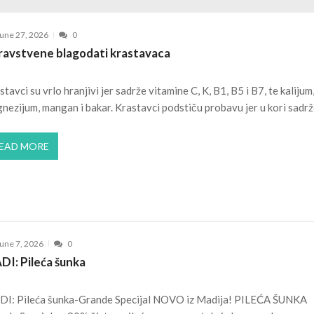
JULY 1, 2026
JULY 3, 2026
une 27, 2026
0
JULY 2, 2026
ravstvene blagodati krastavaca
 2, 2026
stavci su vrlo hranjivi jer sadrže vitamine C, K, B1, B5 i B7, te kalijum
nezijum, mangan i bakar. Krastavci podstiču probavu jer u kori sadr
EAD MORE
une 7, 2026
0
DI: Pileća šunka
I: Pileća šunka-Grande Specijal NOVO iz Madija! PILEĆA ŠUNKA