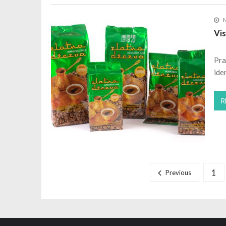
M
Vi
Pra
ide
R
Posts navigation
1
Previous