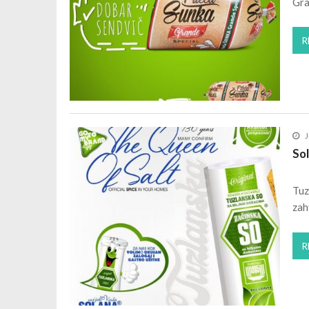
Gra
R
J
Sol
Tuz
zah
R