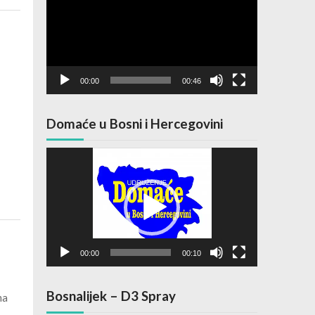
00:00
00:46
Domaće u Bosni i Hercegovini
Video
Player
00:00
00:10
Bosnalijek – D3 Spray
ma