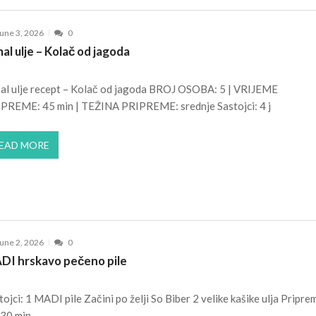
une 3, 2026
0
al ulje – Kolač od jagoda
al ulje recept – Kolač od jagoda BROJ OSOBA: 5 | VRIJEME
PREME: 45 min | TEŽINA PRIPREME: srednje Sastojci: 4 j
EAD MORE
une 2, 2026
0
DI hrskavo pečeno pile
tojci: 1 MADI pile Začini po želji So Biber 2 velike kašike ulja Pripre
 30 min,