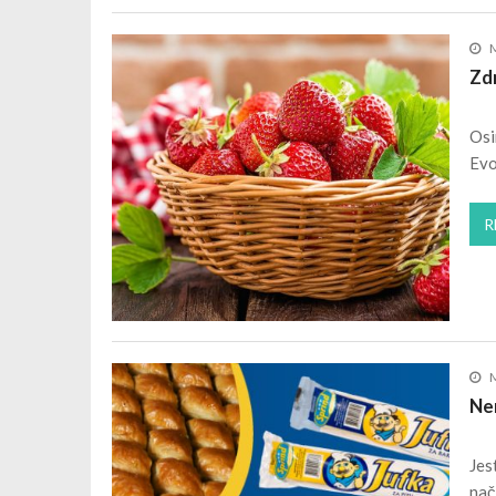
M
Zd
Osi
Evo
R
M
Ne
Jes
nač