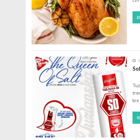
R
J
Sol
Tuz
tre
kre
R