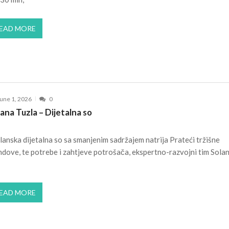
EAD MORE
une 1, 2026
0
ana Tuzla – Dijetalna so
lanska dijetalna so sa smanjenim sadržajem natrija Prateći tržišne
ndove, te potrebe i zahtjeve potrošača, ekspertno-razvojni tim Solan
EAD MORE