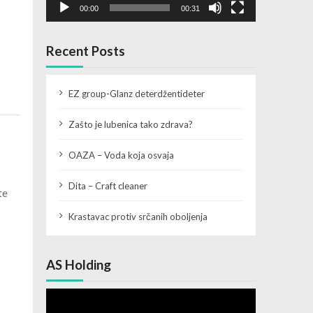
00:00
00:31
Recent Posts
EZ group-Glanz deterdžentideter
Zašto je lubenica tako zdrava?
OAZA – Voda koja osvaja
Dita – Craft cleaner
te
Krastavac protiv srčanih oboljenja
AS Holding
Video
Player