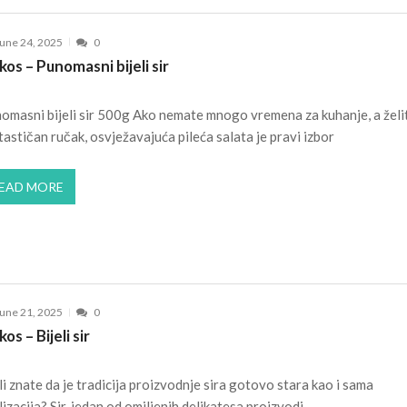
une 24, 2025
0
kos – Punomasni bijeli sir
omasni bijeli sir 500g Ako nemate mnogo vremena za kuhanje, a želi
tastičan ručak, osvježavajuća pileća salata je pravi izbor
EAD MORE
une 21, 2025
0
kos – Bijeli sir
li znate da je tradicija proizvodnje sira gotovo stara kao i sama
ilizacija? Sir, jedan od omiljenih delikatesa proizvodi