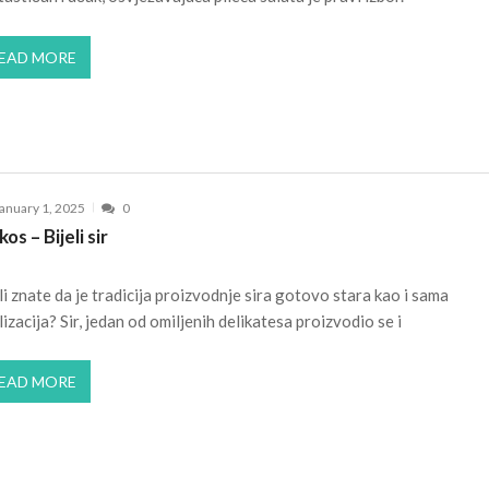
EAD MORE
anuary 1, 2025
0
kos – Bijeli sir
li znate da je tradicija proizvodnje sira gotovo stara kao i sama
ilizacija? Sir, jedan od omiljenih delikatesa proizvodio se i
EAD MORE