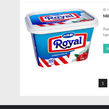
Mil
Pun
fan
R
Posts navigation
1