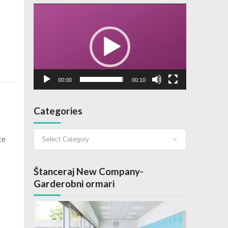
Video
Player
00:00
00:10
Categories
Categories
te
Štanceraj New Company-
Garderobni ormari