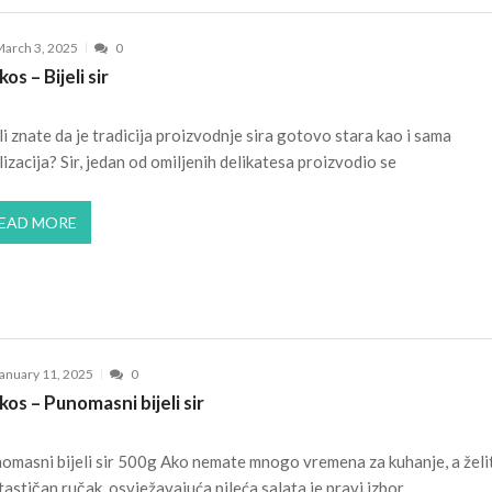
arch 3, 2025
0
kos – Bijeli sir
li znate da je tradicija proizvodnje sira gotovo stara kao i sama
ilizacija? Sir, jedan od omiljenih delikatesa proizvodio se
EAD MORE
anuary 11, 2025
0
kos – Punomasni bijeli sir
omasni bijeli sir 500g Ako nemate mnogo vremena za kuhanje, a želi
tastičan ručak, osvježavajuća pileća salata je pravi izbor.