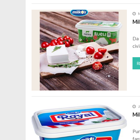
M
Mil
Da 
civ
R
J
Mil
Pun
fan