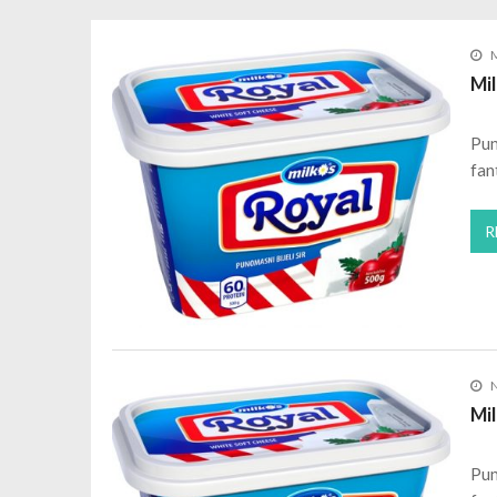
Krastavac protiv srčanih oboljenja
EZ group-Glanz deterdžentideter
M
Zašto je lubenica tako zdrava?
Mil
OAZA – Voda koja osvaja
JULY
Pun
fan
R
Mil
Pun