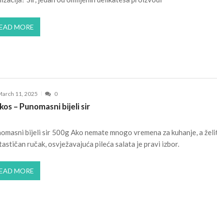
EAD MORE
arch 11, 2025
0
kos – Punomasni bijeli sir
omasni bijeli sir 500g Ako nemate mnogo vremena za kuhanje, a želi
tastičan ručak, osvježavajuća pileća salata je pravi izbor.
EAD MORE