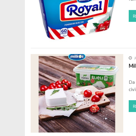
R
J
Mil
Da 
civ
R