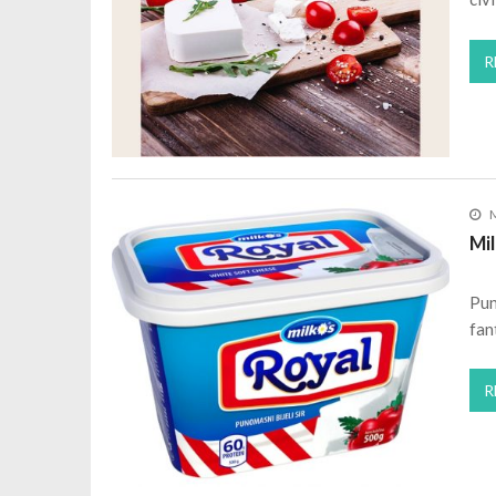
R
M
Mil
Pun
fan
R