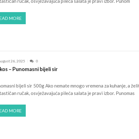
tastičan ručak, osvježavajuća pileća salata je pravi izbor. Punom
EAD MORE
ugust 26, 2025
0
kos – Punomasni bijeli sir
omasni bijeli sir 500g Ako nemate mnogo vremena za kuhanje, a želi
tastičan ručak, osvježavajuća pileća salata je pravi izbor. Punomas
EAD MORE