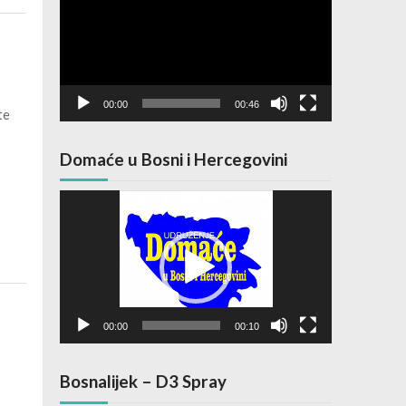
00:00
00:46
te
Domaće u Bosni i Hercegovini
Video
Player
00:00
00:10
Bosnalijek – D3 Spray