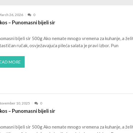
JULY 1, 2026
JULY 3, 2026
arch 26, 2026
0
JULY 2, 2026
kos – Punomasni bijeli sir
 2, 2026
omasni bijeli sir 500g Ako nemate mnogo vremena za kuhanje, a želi
tastičan ručak, osvježavajuća pileća salata je pravi izbor. Pun
EAD MORE
November 10, 2025
0
kos – Punomasni bijeli sir
omasni bijeli sir 500g Ako nemate mnogo vremena za kuhanje, a želi