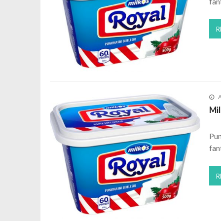
fan
R
A
Mil
Pun
fan
R