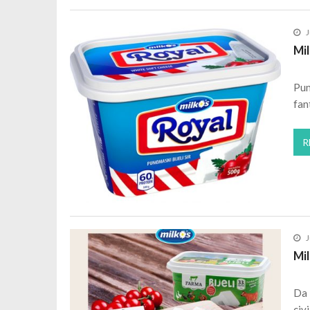
J
Mil
Pun
fan
R
J
Mil
Da 
civ