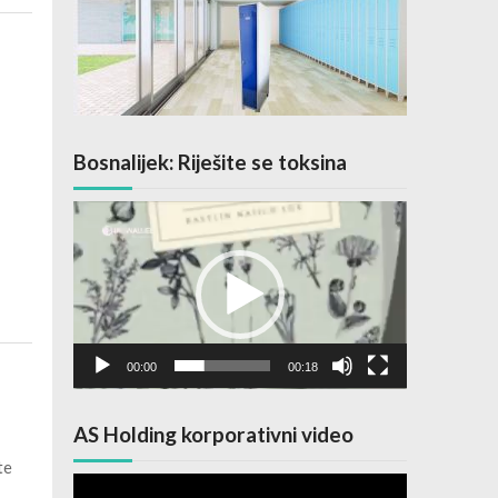
Bosnalijek: Riješite se toksina
Video
Player
00:00
00:18
AS Holding korporativni video
te
Video