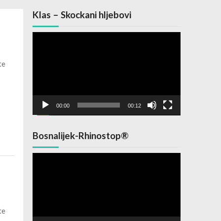
Klas – Skockani hljebovi
Video
Player
te
00:00
00:12
Bosnalijek-Rhinostop®
Video
Player
te