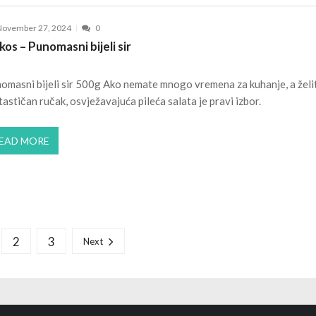
November 27, 2024
0
kos – Punomasni bijeli sir
omasni bijeli sir 500g Ako nemate mnogo vremena za kuhanje, a želi
tastičan ručak, osvježavajuća pileća salata je pravi izbor.
EAD MORE
2
3
Next