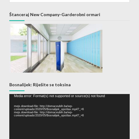
Štanceraj New Company-Garderobni ormari
Bosnalijek: Riješite se toksina
Video
Media error: Format(s) not supported or source(s) not found
Player
mejs.download-file: http://domaceubih.ba/wp-
content/uploads/2020/05/Bosnalijek_opstilax.mp4?_=6
mejs.download-file: http://domaceubih.ba/wp-
content/uploads/2020/05/Bosnalijek_opstilax.mp4?_=6