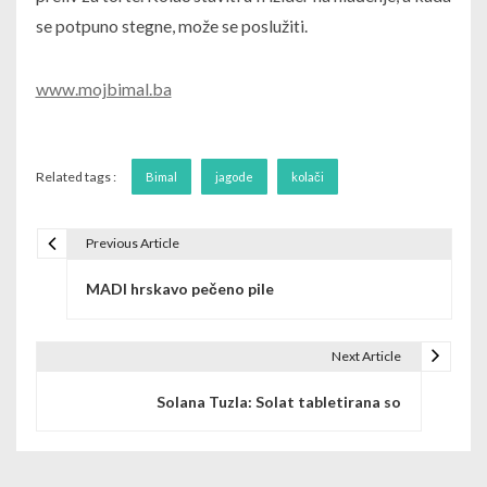
se potpuno stegne, može se poslužiti.
www.mojbimal.ba
Related tags :
Bimal
jagode
kolači
Previous Article
Post navigation
MADI hrskavo pečeno pile
Next Article
Solana Tuzla: Solat tabletirana so