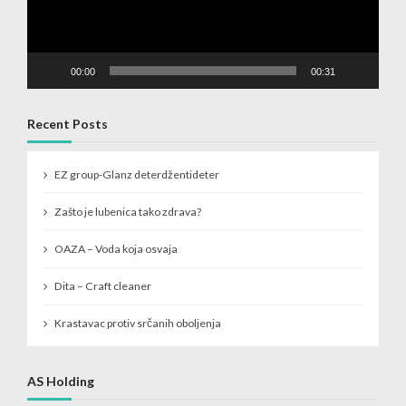
00:00
00:31
Recent Posts
EZ group-Glanz deterdžentideter
Zašto je lubenica tako zdrava?
OAZA – Voda koja osvaja
Dita – Craft cleaner
Krastavac protiv srčanih oboljenja
AS Holding