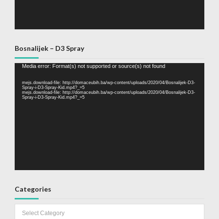
Bosnalijek – D3 Spray
Video
Media error: Format(s) not supported or source(s) not found
Player
mejs.download-file: http://domaceubih.ba/wp-content/uploads/2020/04/Bosnalijek-D3-
Spray-i-D3-Spray-Kid.mp4?_=5
mejs.download-file: http://domaceubih.ba/wp-content/uploads/2020/04/Bosnalijek-D3-
Spray-i-D3-Spray-Kid.mp4?_=5
Categories
Categories