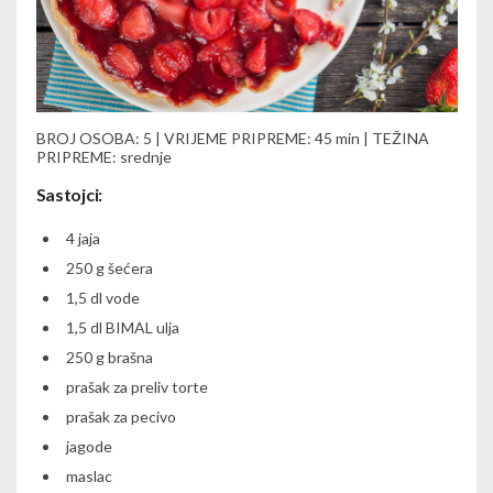
BROJ OSOBA: 5 | VRIJEME PRIPREME: 45 min | TEŽINA
PRIPREME: srednje
Sastojci:
4 jaja
250 g šećera
1,5 dl vode
1,5 dl BIMAL ulja
250 g brašna
prašak za preliv torte
prašak za pecivo
jagode
maslac