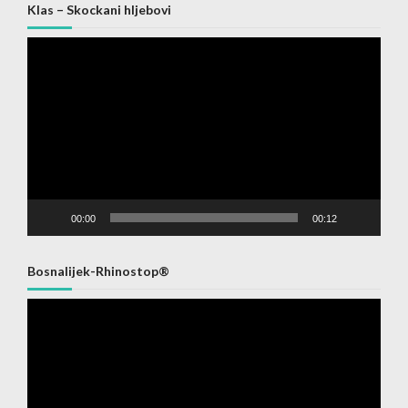
Klas – Skockani hljebovi
Video
Player
00:00
00:12
Bosnalijek-Rhinostop®
Video
Player