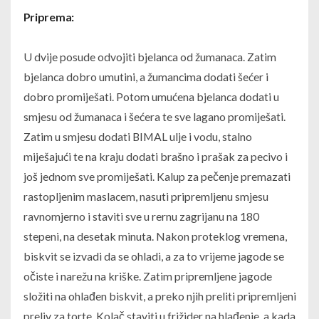
Priprema:
U dvije posude odvojiti bjelanca od žumanaca. Zatim
bjelanca dobro umutini, a žumancima dodati šećer i
dobro promiješati. Potom umućena bjelanca dodati u
smjesu od žumanaca i šećera te sve lagano promiješati.
Zatim u smjesu dodati BIMAL ulje i vodu, stalno
miješajući te na kraju dodati brašno i prašak za pecivo i
još jednom sve promiješati. Kalup za pečenje premazati
rastopljenim maslacem, nasuti pripremljenu smjesu
ravnomjerno i staviti sve u rernu zagrijanu na 180
stepeni, na desetak minuta. Nakon proteklog vremena,
biskvit se izvadi da se ohladi, a za to vrijeme jagode se
očiste i narežu na kriške. Zatim pripremljene jagode
složiti na ohlađen biskvit, a preko njih preliti pripremljeni
preliv za torte. Kolač staviti u frižider na hlađenje, a kada