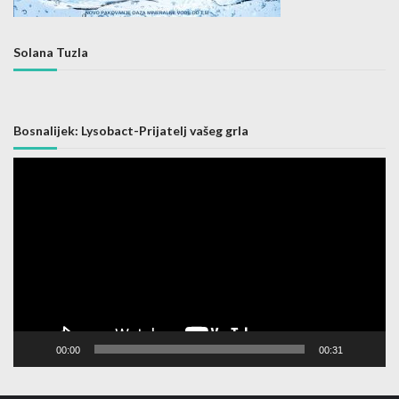
Solana Tuzla
Bosnalijek: Lysobact-Prijatelj vašeg grla
Video
Player
00:00
00:31