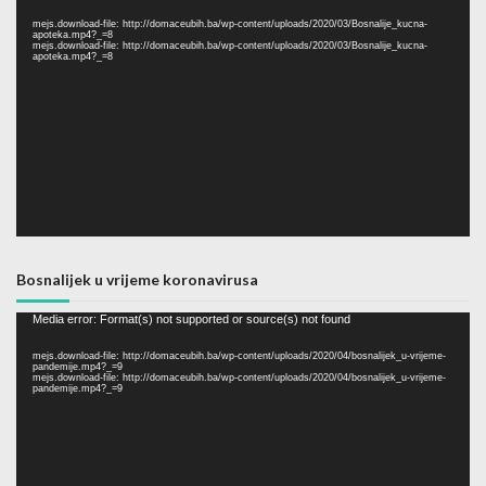
Player
mejs.download-file: http://domaceubih.ba/wp-content/uploads/2020/03/Bosnalije_kucna-
apoteka.mp4?_=8
mejs.download-file: http://domaceubih.ba/wp-content/uploads/2020/03/Bosnalije_kucna-
apoteka.mp4?_=8
Bosnalijek u vrijeme koronavirusa
Video
Media error: Format(s) not supported or source(s) not found
Player
mejs.download-file: http://domaceubih.ba/wp-content/uploads/2020/04/bosnalijek_u-vrijeme-
pandemije.mp4?_=9
mejs.download-file: http://domaceubih.ba/wp-content/uploads/2020/04/bosnalijek_u-vrijeme-
pandemije.mp4?_=9