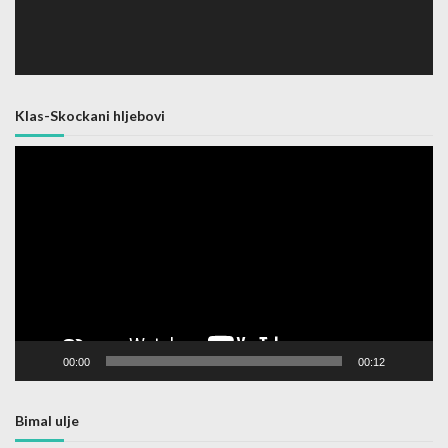
Klas-Skockani hljebovi
Video
Player
00:00
00:12
Bimal ulje