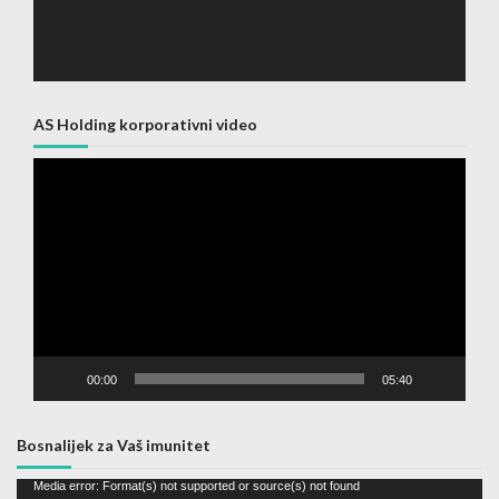
AS Holding korporativni video
Video
Player
00:00
05:40
Bosnalijek za Vaš imunitet
Video
Media error: Format(s) not supported or source(s) not found