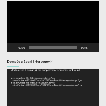
Video
Player
00:00
00:46
Domaće u Bosni i Hercegovini
Video
Media error: Format(s) not supported or source(s) not found
Player
mejs.download-file: http://domaceubih.ba/wp-
content/uploads/2020/08/Doma%C4%87e-u-Bosni-i-Hercegovin.mp4?_=4
mejs.download-file: http://domaceubih.ba/wp-
content/uploads/2020/08/Doma%C4%87e-u-Bosni-i-Hercegovin.mp4?_=4