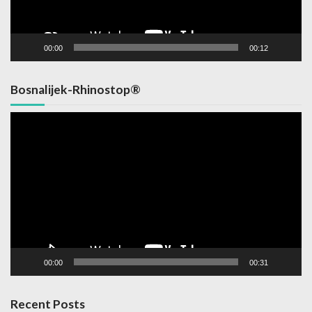
00:00
00:12
Bosnalijek-Rhinostop®
Video
Player
00:00
00:31
Recent Posts