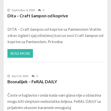
September 8, 2024
0
Dita – Craft šampon od koprive
DITA – Craft šampon od koprive sa Pantenolom Vratite
zdrav izgled i sjaj oštećenoj kosi uz novi Craft šampon od
koprive sa Pantenolom. Prirodna
READ MORE
April 22, 2024
0
Bosnalijek – FeRAL DAILY
Česte vrtoglavice i onda kada vam glava nije u oblacima
mogu biti simptom nedostatka željeza. FeRAL DAILY sa
prijatnim okusom karamele omogućuj