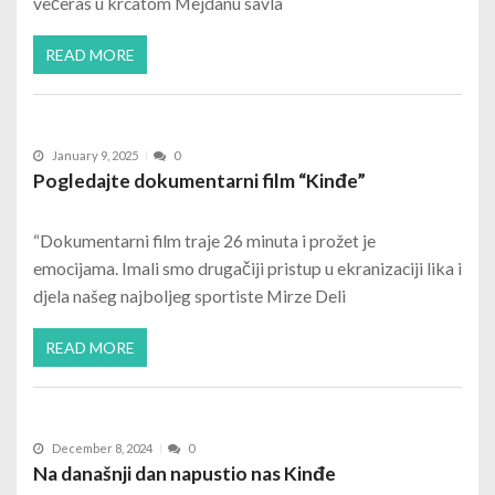
večeras u krcatom Mejdanu savla
READ MORE
January 9, 2025
0
Pogledajte dokumentarni film “Kinđe”
“Dokumentarni film traje 26 minuta i prožet je
emocijama. Imali smo drugačiji pristup u ekranizaciji lika i
djela našeg najboljeg sportiste Mirze Deli
READ MORE
December 8, 2024
0
Na današnji dan napustio nas Kinđe