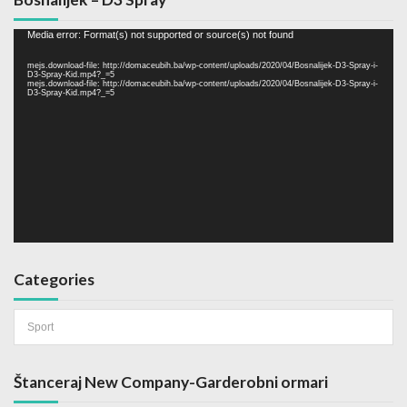
Video
Media error: Format(s) not supported or source(s) not found
Player
mejs.download-file: http://domaceubih.ba/wp-content/uploads/2020/04/Bosnalijek-D3-Spray-i-
D3-Spray-Kid.mp4?_=5
mejs.download-file: http://domaceubih.ba/wp-content/uploads/2020/04/Bosnalijek-D3-Spray-i-
D3-Spray-Kid.mp4?_=5
Categories
Categories
Štanceraj New Company-Garderobni ormari