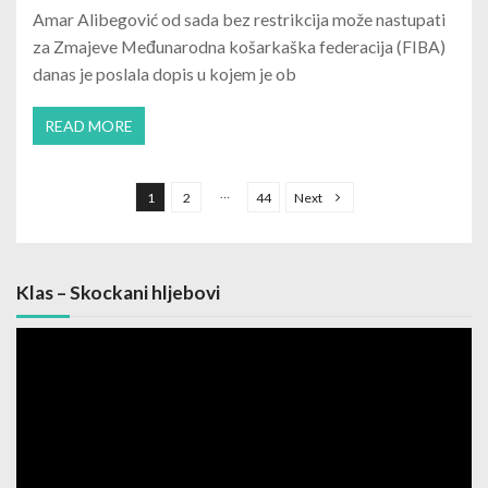
Amar Alibegović od sada bez restrikcija može nastupati
za Zmajeve Međunarodna košarkaška federacija (FIBA)
danas je poslala dopis u kojem je ob
READ MORE
Posts navigation
…
1
2
44
Next
Klas – Skockani hljebovi
Video
Player