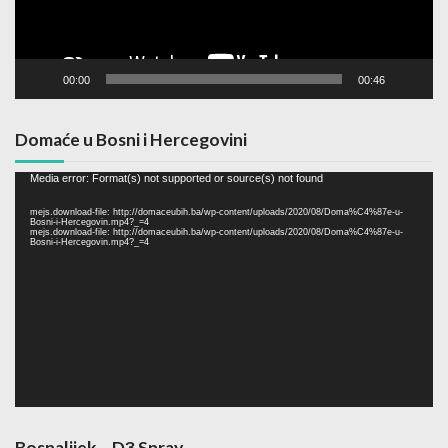
00:00
00:46
Domaće u Bosni i Hercegovini
Video
Media error: Format(s) not supported or source(s) not found
Player
mejs.download-file: http://domaceubih.ba/wp-content/uploads/2020/08/Doma%C4%87e-u-
Bosni-i-Hercegovin.mp4?_=4
mejs.download-file: http://domaceubih.ba/wp-content/uploads/2020/08/Doma%C4%87e-u-
Bosni-i-Hercegovin.mp4?_=4
Bosnalijek – D3 Spray