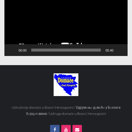
00:00
05:40
Udruženje domaće u Bosni i Hercegovini / Удружeњe дoмaћe у Бoсни и
Хeрцeгoвини / Udruga domaće u Bosni i Hercegovini