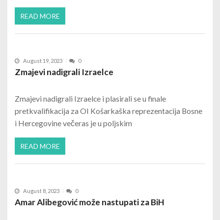
READ MORE
August 19, 2023
0
Zmajevi nadigrali Izraelce
Zmajevi nadigrali Izraelce i plasirali se u finale
pretkvalifikacija za OI Košarkaška reprezentacija Bosne
i Hercegovine večeras je u poljskim
READ MORE
August 8, 2023
0
Amar Alibegović može nastupati za BiH