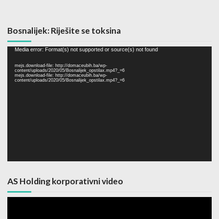
Bosnalijek: Riješite se toksina
Video
Media error: Format(s) not supported or source(s) not found
Player
mejs.download-file: http://domaceubih.ba/wp-
content/uploads/2020/05/Bosnalijek_opstilax.mp4?_=6
mejs.download-file: http://domaceubih.ba/wp-
content/uploads/2020/05/Bosnalijek_opstilax.mp4?_=6
AS Holding korporativni video
Video
Player