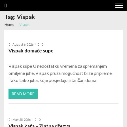
Skip to navigation
Skip to content
Tag: Vispak
Home
Vispak
August 6, 2026
0
Vispak domaće supe
Vispak supe U nedostatku vremena za spremanjem
omiljene juhe, Vispak pruža mogućnost brze pripreme
Tako Lako juha, koje posjeduju istančan doma
READ MORE
May 28, 2026
0
Vispak kafa – Zlatna džezva