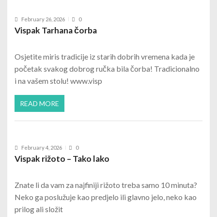
February 26, 2026
0
Vispak Tarhana čorba
Osjetite miris tradicije iz starih dobrih vremena kada je
početak svakog dobrog ručka bila čorba! Tradicionalno
i na vašem stolu! www.visp
READ MORE
February 4, 2026
0
Vispak rižoto – Tako lako
Znate li da vam za najfiniji rižoto treba samo 10 minuta?
Neko ga poslužuje kao predjelo ili glavno jelo, neko kao
prilog ali složit