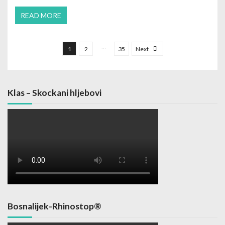
READ MORE
Posts navigation
…
1
2
35
Next
Klas – Skockani hljebovi
Bosnalijek-Rhinostop®