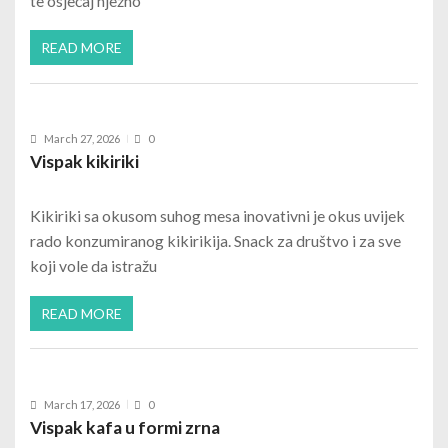
te osjećaj nježno
READ MORE
March 27, 2026
0
Vispak kikiriki
Kikiriki sa okusom suhog mesa inovativni je okus uvijek
rado konzumiranog kikirikija. Snack za društvo i za sve
koji vole da istražu
READ MORE
March 17, 2026
0
Vispak kafa u formi zrna