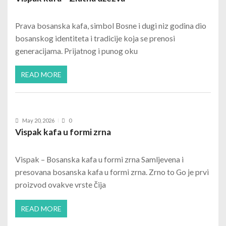
Prava bosanska kafa, simbol Bosne i dugi niz godina dio
bosanskog identiteta i tradicije koja se prenosi
generacijama. Prijatnog i punog oku
READ MORE
May 20, 2026
0
Vispak kafa u formi zrna
Vispak – Bosanska kafa u formi zrna Samljevena i
presovana bosanska kafa u formi zrna. Zrno to Go je prvi
proizvod ovakve vrste čija
READ MORE