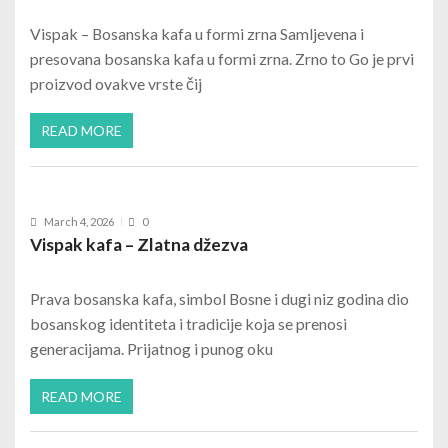
Vispak – Bosanska kafa u formi zrna Samljevena i
presovana bosanska kafa u formi zrna. Zrno to Go je prvi
proizvod ovakve vrste čij
READ MORE
March 4, 2026
0
Vispak kafa – Zlatna džezva
Prava bosanska kafa, simbol Bosne i dugi niz godina dio
bosanskog identiteta i tradicije koja se prenosi
generacijama. Prijatnog i punog oku
READ MORE